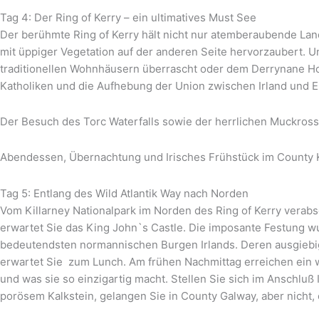
Tag 4: Der Ring of Kerry – ein ultimatives Must See
Der berühmte Ring of Kerry hält nicht nur atemberaubende Land
mit üppiger Vegetation auf der anderen Seite hervorzaubert.
traditionellen Wohnhäusern überrascht oder dem Derrynane House
Katholiken und die Aufhebung der Union zwischen Irland und E
Der Besuch des Torc Waterfalls sowie der herrlichen Muckross
Abendessen, Übernachtung und Irisches Frühstück im County 
Tag 5: Entlang des Wild Atlantik Way nach Norden
Vom Killarney Nationalpark im Norden des Ring of Kerry verabsc
erwartet Sie das King John`s Castle. Die imposante Festung wu
bedeutendsten normannischen Burgen Irlands. Deren ausgiebig
erwartet Sie zum Lunch. Am frühen Nachmittag erreichen ein w
und was sie so einzigartig macht. Stellen Sie sich im Anschluß
porösem Kalkstein, gelangen Sie in County Galway, aber nicht