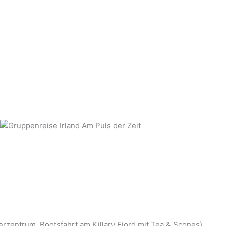
zentrum, Bootsfahrt am Killary Fjord mit Tea & Scones)