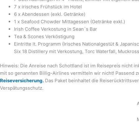
7 x irisches Frühstück im Hotel
6 x Abendessen (exkl. Getränke)
1 x Seafood Chowder Mittagessen (Getränke exkl.)
Irish Coffee Verkostung in Sean`s Bar
Tea & Scones Verköstigung
Eintritte lt. Programm (Irisches Nationalgestüt & Japanisc
Six 18 Distillery mit Verkostung, Torc Waterfall, Muckro
Hinweis: Die Anreise nach Schottland ist im Reisepreis nicht i
mit so genannten Billig-Airlines vermitteln wir nicht! Passen
Reiseversicherung.
Das Paket beinhaltet die Reiserücktrittsv
Verspätungsschutz.