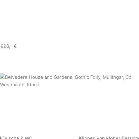
1998,- €
ad/Dusche & WC
Klippen von Moher Besucher