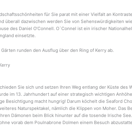
schaftsschönheiten für Sie parat mit einer Vielfalt an Kontras
 Und überall dazwischen werden Sie von Sehenswürdigkeiten wi
 des Daniel O’Connell. O`Connel ist ein irischer Nationalheld,
ngland einsetzte.
 Gärten runden den Ausflug über den Ring of Kerry ab.
Kerry
hieden Sie sich und setzen Ihren Weg entlang der Küste des Wil
rde im 13. Jahrhundert auf einer strategisch wichtigen Anhöhe
e Besichtigung macht hungrig! Darum köchelt die Seaford Chow
eiteres Naturspektakel, nämlich die Klippen von Moher. Das B
 Ihren Dämonen beim Blick hinunter auf die tosende Irische See
, ohne vorab dem Poulnabrone Dolmen einem Besuch abzustatten