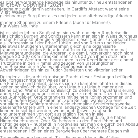
es gibt hervorragende Radwege bis hinunter zur neu entstandenen
© Crown Copyright (2021)
Marina mit quirligem Nachtleben. In Cardiffs Altstadt wacht seine
Visit Wales
gleichnamige Burg über alles und jeden und altehrwürdige Arkaden
machen Shopping zu einem Erlebnis (auch für Männer!).
Für Wales Neulinge
ist es sicherlich am Schönsten, sich während einer Rundreise die
Hinsichtlich Burgen und Schlössern kann man sich in Wales durchaus
ersten Eindrücke über die Vielfältigkeit dieser Länder zu verschaffen.
als „Prinzessin auf der Erbse“ fühlen und von Rittern und Helden
Die etwas Mutigeren unternehmen gleich eine organisierte
träumen – ein echtes Eldorado! Auf einer Gesamtfläche von mal
Mietwagenrundreise, die Anderen, die dem Linksverkehr noch nicht
gerade 20.000 qKm strecken mehr als 600 von ihnen stolz ihre
so über den Weg trauen, bevorzugen in der Regel lieber erst einmal
Trutztürme in den Himmel und zeugen von ursprünglichen
eine Busreise durch Wales mit Gleichgesinnten.
Abwehrkriegen bis hin zu Tudor-Banketten und viktorianischer
Dekadenz – die architektonische Pracht dieser Festungen beflügelt
Die „fortgeschrittenen“ Wales Fans
die Fantasie und belegt, dass es sich zu kämpfen lohnte um dieses
gehen schließlich dazu über, von Urlaub zu Urlaub immer eine
kleine Land. War es doch schließlich zu Zeiten der Industrialisierung
andere Gegend genauer unter die Lupe zu nehmen. Dazu bieten sich
das „Ruhrgebiet“ Großbritanniens mit seinem Kohlevorkommen und
verschiedene Möglichkeiten an: Zum Beispiel wählen Sie eine
vor allem dem Schieferabbau! Viele ehemalige Schieferbergwerke
dauerhafte Unterkunft in einem landestypischen Cottage für die Zeit
können besichtigt werden, wenn auch teilweise auf sehr
und unternehmen von dort aus täglich Touren in alle
unkonventionelle Art, wie beispielsweise hüpfend. Ja, Sie haben
Himmelsrichtungen. Oder Sie gehören zu den Sportlichen und
richtig gelesen – hüpfend! In Nordwales hat man die durch den Abbau
erkunden Wales auf Schusters Rappen von B&B zu B&B.
entstandenen Höhlen eines Bergwerkes über mehrere Etagen mit
Trampolinnetzen bespannt. Tz – die haben Ideen, die Waliser…