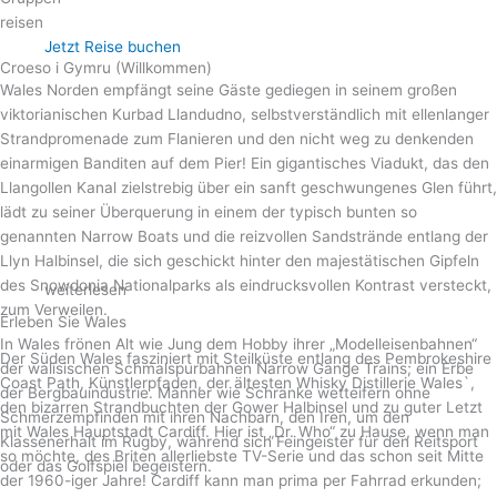
reisen
Jetzt Reise buchen
Croeso i Gymru (Willkommen)
Wales Norden empfängt seine Gäste gediegen in seinem großen
viktorianischen Kurbad Llandudno, selbstverständlich mit ellenlanger
Strandpromenade zum Flanieren und den nicht weg zu denkenden
einarmigen Banditen auf dem Pier! Ein gigantisches Viadukt, das den
Llangollen Kanal zielstrebig über ein sanft geschwungenes Glen führt,
lädt zu seiner Überquerung in einem der typisch bunten so
genannten Narrow Boats und die reizvollen Sandstrände entlang der
Llyn Halbinsel, die sich geschickt hinter den majestätischen Gipfeln
des Snowdonia Nationalparks als eindrucksvollen Kontrast versteckt,
weiterlesen
zum Verweilen.
Erleben Sie Wales
In Wales frönen Alt wie Jung dem Hobby ihrer „Modelleisenbahnen“
Der Süden Wales fasziniert mit Steilküste entlang des Pembrokeshire
der walisischen Schmalspurbahnen Narrow Gange Trains; ein Erbe
Coast Path, Künstlerpfaden, der ältesten Whisky Distillerie Wales`,
der Bergbauindustrie. Männer wie Schränke wetteifern ohne
den bizarren Strandbuchten der Gower Halbinsel und zu guter Letzt
Schmerzempfinden mit ihren Nachbarn, den Iren, um den
mit Wales Hauptstadt Cardiff. Hier ist „Dr. Who“ zu Hause, wenn man
Klassenerhalt im Rugby, während sich Feingeister für den Reitsport
so möchte, des Briten allerliebste TV-Serie und das schon seit Mitte
oder das Golfspiel begeistern.
der 1960-iger Jahre! Cardiff kann man prima per Fahrrad erkunden;