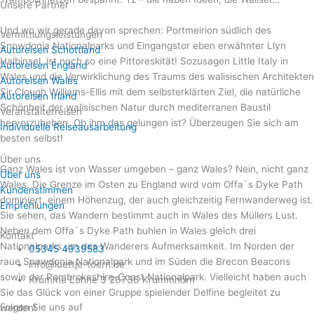
Unsere Partner
Und wo wir gerade davon sprechen: Portmeirion südlich des
Vermittlungsleistungen
Snowdonia Nationalparks und Eingangstor eben erwähnter Llyn
Autoreisen Schottland
Halbinsel, ist noch so eine Pittoreskität! Sozusagen Little Italy in
Autoreisen England
Wales und die Verwirklichung des Traums des walisischen Architekten
Autoreisen Wales
Sir Clough Williams-Ellis mit dem selbsterklärten Ziel, die natürliche
Autoreisen Irland
Schönheit der walisischen Natur durch mediterranen Baustil
Veranstalterreisen
hervorzuheben. Ob ihm das gelungen ist? Überzeugen Sie sich am
Individuelle Reiseausarbeitung
besten selbst!
Über uns
Ganz Wales ist von Wasser umgeben – ganz Wales? Nein, nicht ganz
Über uns
Wales. Die Grenze im Osten zu England wird vom Offa`s Dyke Path
Kundenstimmen
dominiert, einem Höhenzug, der auch gleichzeitig Fernwanderweg ist.
Empfehlungen
Sie sehen, das Wandern bestimmt auch in Wales des Müllers Lust.
Neben dem Offa`s Dyke Path buhlen in Wales gleich drei
Kontakt
Nationalparks um des Wanderers Aufmerksamkeit. Im Norden der
05345 4939583
raue Snowdonia Nationalpark und im Süden die Brecon Beacons
info@luettje-toern.de
sowie der Pembrokeshire-Coast Nationalpark. Vielleicht haben auch
Krumme Lohne 3 26736 Krummhörn
Sie das Glück von einer Gruppe spielender Delfine begleitet zu
Folgen Sie uns auf
werden!