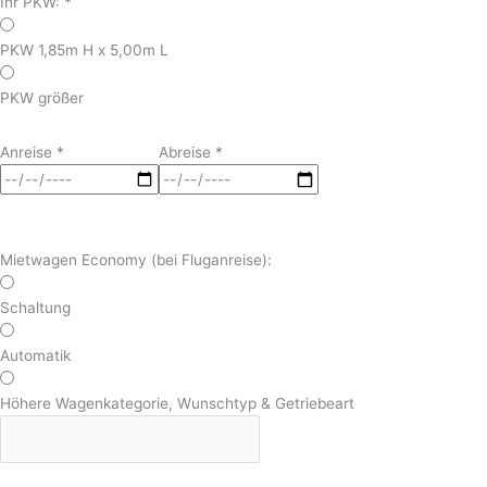
Ihr PKW:
*
PKW 1,85m H x 5,00m L
PKW größer
Anreise
*
Abreise
*
Mietwagen Economy (bei Fluganreise):
Schaltung
Automatik
Höhere Wagenkategorie, Wunschtyp & Getriebeart