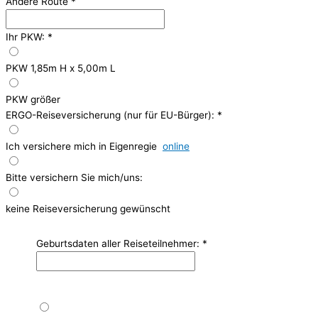
Andere Route
*
Ihr PKW:
*
PKW 1,85m H x 5,00m L
PKW größer
ERGO-Reiseversicherung (nur für EU-Bürger):
*
Ich versichere mich in Eigenregie
online
Bitte versichern Sie mich/uns:
keine Reiseversicherung gewünscht
Geburtsdaten aller Reiseteilnehmer:
*