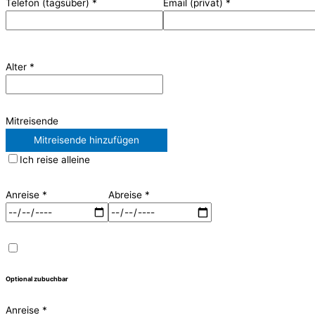
Telefon (tagsüber)
*
Email (privat)
*
Alter
*
Mitreisende
Mitreisende hinzufügen
Ich reise alleine
Anreise
*
Abreise
*
Optional zubuchbar
Anreise
*