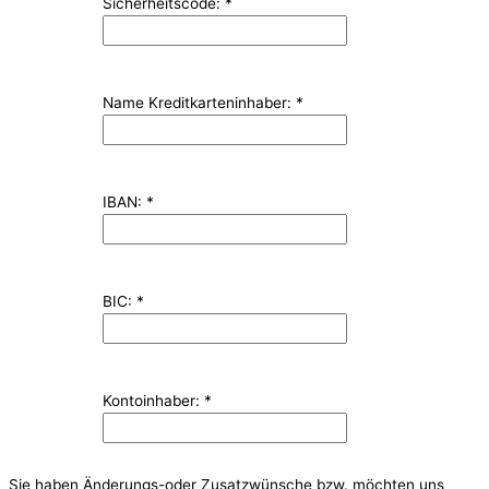
Sicherheitscode:
*
Name Kreditkarteninhaber:
*
IBAN:
*
BIC:
*
Kontoinhaber:
*
Sie haben Änderungs-oder Zusatzwünsche bzw. möchten uns