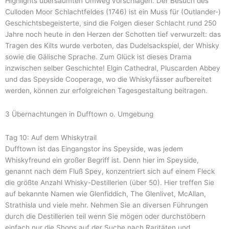
Highlights übersäumten Umweg vorschlagen. Der Besuch des
Culloden Moor Schlachtfeldes (1746) ist ein Muss für (Outlander-)
Geschichtsbegeisterte, sind die Folgen dieser Schlacht rund 250
Jahre noch heute in den Herzen der Schotten tief verwurzelt: das
Tragen des Kilts wurde verboten, das Dudelsackspiel, der Whisky
sowie die Gälische Sprache. Zum Glück ist dieses Drama
inzwischen selber Geschichte! Elgin Cathedral, Pluscarden Abbey
und das Speyside Cooperage, wo die Whiskyfässer aufbereitet
werden, können zur erfolgreichen Tagesgestaltung beitragen.
3 Übernachtungen in Dufftown o. Umgebung
Tag 10: Auf dem Whiskytrail
Dufftown ist das Eingangstor ins Speyside, was jedem
Whiskyfreund ein großer Begriff ist. Denn hier im Speyside,
genannt nach dem Fluß Spey, konzentriert sich auf einem Fleck
die größte Anzahl Whisky-Destillerien (über 50). Hier treffen Sie
auf bekannte Namen wie Glenfiddich, The Glenlivet, McAllan,
Strathisla und viele mehr. Nehmen Sie an diversen Führungen
durch die Destillerien teil wenn Sie mögen oder durchstöbern
einfach nur die Shops auf der Suche nach Raritäten und