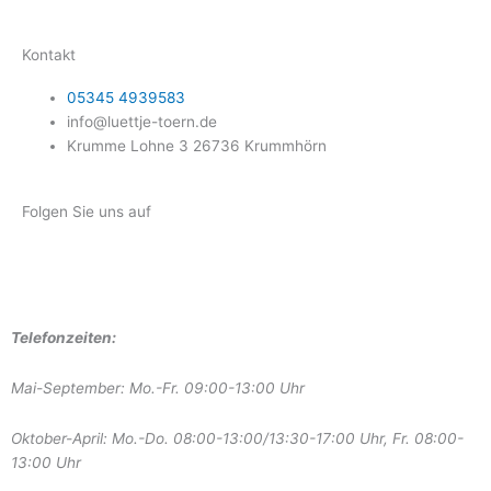
Kontakt
05345 4939583
info@luettje-toern.de
Krumme Lohne 3 26736 Krummhörn
Folgen Sie uns auf
F
I
Y
a
n
o
Telefonzeiten:
c
s
u
Mai-September: Mo.-Fr. 09:00-13:00 Uhr
e
t
t
Oktober-April: Mo.-Do. 08:00-13:00/13:30-17:00 Uhr, Fr. 08:00-
13:00 Uhr
b
a
u