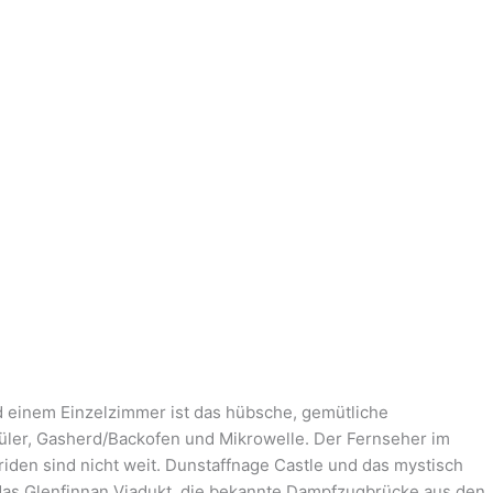
d einem Einzelzimmer ist das hübsche, gemütliche
püler, Gasherd/Backofen und Mikrowelle. Der Fernseher im
den sind nicht weit. Dunstaffnage Castle und das mystisch
 das Glenfinnan Viadukt, die bekannte Dampfzugbrücke aus den