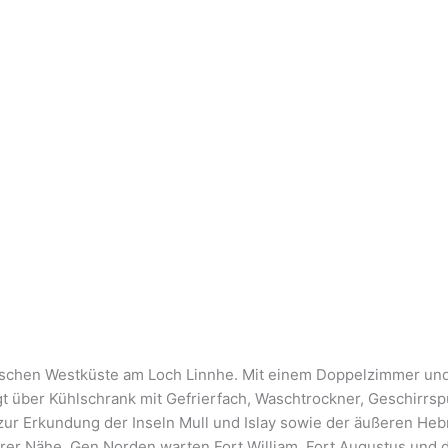
ttischen Westküste am Loch Linnhe. Mit einem Doppelzimmer un
t über Kühlschrank mit Gefrierfach, Waschtrockner, Geschirrs
 Erkundung der Inseln Mull und Islay sowie der äußeren Hebri
barer Nähe. Gen Norden warten Fort William, Fort Augustus und