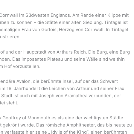
n Cornwall im Südwesten Englands. Am Rande einer Klippe mit
ben zu können – die Stätte einer alten Siedlung. Tintagel ist
emaligen Frau von Gorlois, Herzog von Cornwall. In Tintagel
ustrieren.
f und der Hauptstadt von Arthurs Reich. Die Burg, eine Burg
nden. Das imposantes Plateau und seine Wälle sind weithin
Hof ​​vorzustellen.
egendäre Avalon, die berühmte Insel, auf der das Schwert
im 18. Jahrhundert die Leichen von Arthur und seiner Frau
e Stadt ist auch mit Joseph von Aramathea verbunden, der
ei steht.
s Geoffrey of Monmouth es als eine der wichtigsten Städte
ort gekrönt wurde. Das römische Amphitheater, das bis heute zu
 verfasste hier seine „ Idylls of the King“, einen berühmten