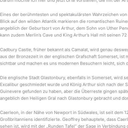
Darum möchte ich hier und jetzt Orte vorstellen, die mit der 
Eines der berühmtesten und spektakulärsten Wahrzeichen von K
Blick auf den wilden Atlantik markieren die romantischen Ruinen
angeblich der Geburtsort von Arthur, dem Sohn von Uther Pend
kann zudem Merlin’s Cave und King Arthur’s Hall mit seinen 72 
Cadbury Castle, früher bekannt als Camalat, wird genau deswe
aus der Bronzezeit in der englischen Grafschaft Somerset, ist
sichtbar und machen es uns modernen Besuchern leicht, sich d
Die englische Stadt Glastonbury, ebenfalls in Somerset, wird s
Excalibur geschmiedet wurde und König Arthur sich nach der Sc
Guinevere gefunden zu haben, aber die Überreste gingen später
angeblich den Heiligen Gral nach Glastonbury gebracht und dort
Caerleon, in der Nähe von Newport in Südwales, ist seit dem 1
Großbritanniens identifizierte. Geoffrey behauptete, dass Cae
sehen ist, wird mit der „Runden Tafel“ der Sage in Verbindung 