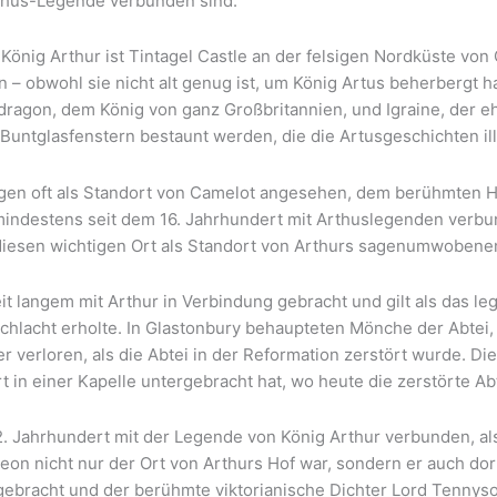
Arthus-Legende verbunden sind.
önig Arthur ist Tintagel Castle an der felsigen Nordküste vo
 – obwohl sie nicht alt genug ist, um König Artus beherbergt ha
ragon, dem König von ganz Großbritannien, und Igraine, der eh
Buntglasfenstern bestaunt werden, die die Artusgeschichten ill
gen oft als Standort von Camelot angesehen, dem berühmten Ho
 mindestens seit dem 16. Jahrhundert mit Arthuslegenden verbu
iesen wichtigen Ort als Standort von Arthurs sagenumwobenem 
eit langem mit Arthur in Verbindung gebracht und gilt als das l
hlacht erholte. In Glastonbury behaupteten Mönche der Abtei, 
 verloren, als die Abtei in der Reformation zerstört wurde. Di
 in einer Kapelle untergebracht hat, wo heute die zerstörte Abt
2. Jahrhundert mit der Legende von König Arthur verbunden, al
rleon nicht nur der Ort von Arthurs Hof war, sondern er auch d
gebracht und der berühmte viktorianische Dichter Lord Tennyson