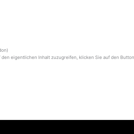
don)
 den eigentlichen Inhalt zuzugreifen, klicken Sie auf den Butto