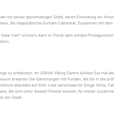
m mit seiner gleichnamigen Stadt, deren Erkundung wir Ihnen 
nniens, die majestätische Durham Cathedral. Zusammen mit de
.
liebe Vieh“ erinnert, kann in Thirsk dem echtem Protagonisten 
stern.
nge zu entdecken. Im JORVIK Viking Centre können Sie mal ebe
useum erwarten Sie Sammlungen mit Funden, die bis in die prähi
timmt ebenfalls auf Ihrer Liste sehenswerter Dinge Yorks. Falls
 Paare, die sich unter diesem Fenster küssen, für immer zusamme
en der Stadt.