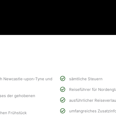
ach Newcastle-upon-Tyne und
sämtliche Steuern
Reiseführer für Nordengl
uses der gehobenen
ausführlicher Reiseverlau
umfangreiches Zusatzinf
chen Frühstück