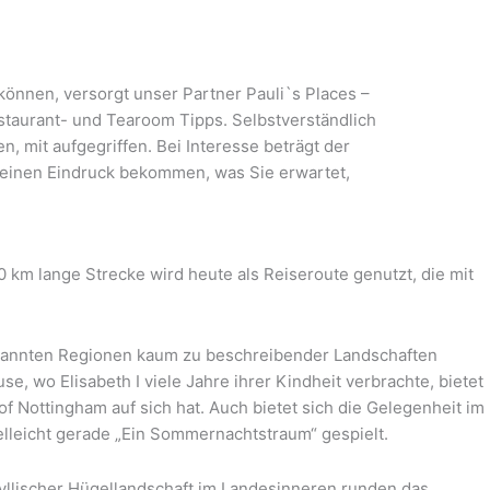
können, versorgt unser Partner Pauli`s Places –
estaurant- und Tearoom Tipps. Selbstverständlich
, mit aufgegriffen. Bei Interesse beträgt der
 einen Eindruck bekommen, was Sie erwartet,
 km lange Strecke wird heute als Reiseroute genutzt, die mit
ekannten Regionen kaum zu beschreibender Landschaften
e, wo Elisabeth I viele Jahre ihrer Kindheit verbrachte, bietet
f Nottingham auf sich hat. Auch bietet sich die Gelegenheit im
lleicht gerade „Ein Sommernachtstraum“ gespielt.
yllischer Hügellandschaft im Landesinneren runden das