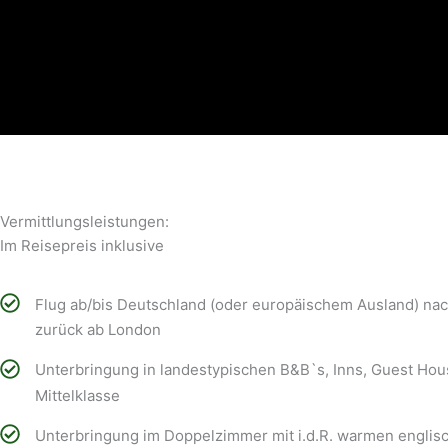
Vermittlungsleistungen:​
Im Reisepreis inklusive​
Flug ab/bis Deutschland (oder europäischem Ausland) n
zurück ab London
Unterbringung in landestypischen B&B`s, Inns, Guest Ho
Mittelklasse
Unterbringung im Doppelzimmer mit i.d.R. warmen englis