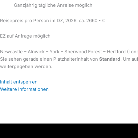
Ganzjährig tägliche Anreise möglich
Reisepreis pro Person im DZ, 2026: ca. 2660,- €
EZ auf Anfrage möglich
Newcastle – Alnwick – York – Sherwood Forest – Hertford (Lon
Sie sehen gerade einen Platzhalterinhalt von
Standard
. Um auf
weitergegeben werden.
Inhalt entsperren
Weitere Informationen