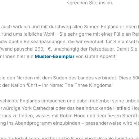
sprechen Sie uns an.
 auch wirklich und mit durchweg allen Sinnen England erleben 
t rund ums leibliche Wohl – Sie sehr gerne mit einer Fülle an R
dividuelle Reiseanpassungen, die wir eventuell für Sie umsetzen
wand pauschal 290,- €, unabhängig der Reisedauer. Damit Sie
ir Ihnen hier ein
Muster-Exemplar
vor. Guten Appetit!
, die den Norden mit dem Süden des Landes verbindet. Diese 500
k der Nation führt – ihr Name: The Three Kingdoms!
Geschichte Englands eintauchen und dabei nebenbei seine unb
ehrwürdige York Cathedral oder das beeindruckende Hatfield Hous
raus zu finden, was es mit Robin Hood und dem fiesen Sheriff o
ung ins Abendprogramm einzubinden – passenderweise wird vie
vor Tudorkulissen und herrliche Narrowboat-Kanäle inmitten id