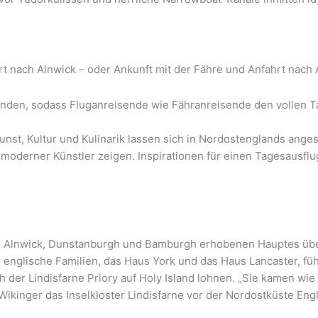
nach Alnwick – oder Ankunft mit der Fähre und Anfahrt nach 
 landen, sodass Fluganreisende wie Fähranreisende den vollen 
st, Kultur und Kulinarik lassen sich in Nordostenglands angesa
oderner Künstler zeigen. Inspirationen für einen Tagesausflug 
on Alnwick, Dunstanburgh und Bamburgh erhobenen Hauptes über
 englische Familien, das Haus York und das Haus Lancaster, fü
ch der Lindisfarne Priory auf Holy Island lohnen. „Sie kamen 
Wikinger das Inselkloster Lindisfarne vor der Nordostküste Eng